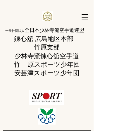
全日本少林寺流空手道連盟
一般社団法人
錬心舘 広島地区本部
​竹原支部
少林寺流錬
心舘空手道
竹 原
スポーツ少年団
​安芸津スポーツ少年団