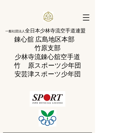
全日本少林寺流空手道連盟
一般社団法人
錬心舘 広島地区本部
​竹原支部
少林寺流錬
心舘空手道
竹 原
スポーツ少年団
​安芸津スポーツ少年団