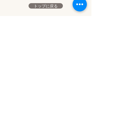
トップに戻る
Yahoo!プレイス
ホームへ
​お気軽にお問い合わせください。
​竹原支部公式LINE