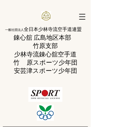
全日本少林寺流空手道連盟
一般社団法人
錬心舘 広島地区本部
​竹原支部
少林寺流錬
心舘空手道
竹 原
スポーツ少年団
​安芸津スポーツ少年団