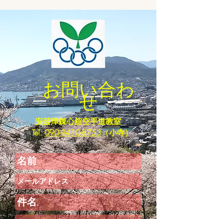
お問い合わ
せ
​安芸津錬心舘空手道教室
Tel.
090-9410-8753
（小寺）