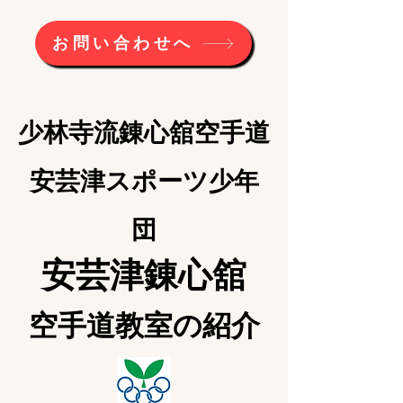
お問い合わせへ
少林寺流錬心舘空手道
安芸津
​スポーツ少年
団
安芸津錬心舘
空手道教室の紹介